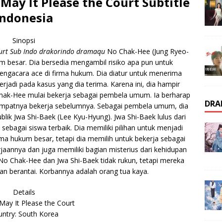
ay It Please the Court Subtitle
Indonesia
Sinopsi
urt Sub Indo drakorindo dramaqu
No Chak-Hee (Jung Ryeo-
m besar. Dia bersedia mengambil risiko apa pun untuk
ngacara ace di firma hukum. Dia diatur untuk menerima
erjadi pada kasus yang dia terima. Karena ini, dia hampir
 Chak-Hee mulai bekerja sebagai pembela umum. Ia berharap
DRA
tempatnya bekerja sebelumnya. Sebagai pembela umum, dia
ik Jwa Shi-Baek (Lee Kyu-Hyung). Jwa Shi-Baek lulus dari
sebagai siswa terbaik. Dia memiliki pilihan untuk menjadi
rma hukum besar, tetapi dia memilih untuk bekerja sebagai
aannya dan juga memiliki bagian misterius dari kehidupan
. No Chak-Hee dan Jwa Shi-Baek tidak rukun, tetapi mereka
an berantai. Korbannya adalah orang tua kaya.
Details
May It Please the Court
ntry: South Korea