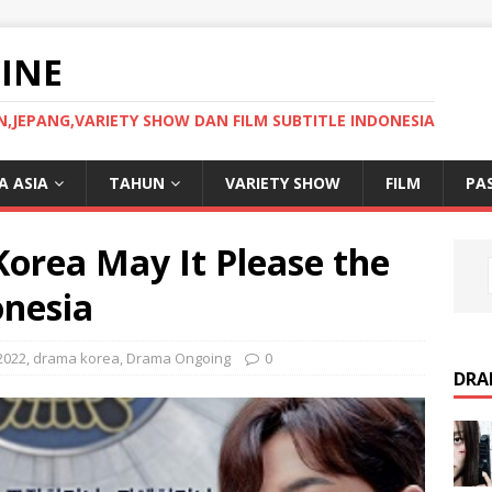
INE
JEPANG,VARIETY SHOW DAN FILM SUBTITLE INDONESIA
 ASIA
TAHUN
VARIETY SHOW
FILM
PA
rea May It Please the
onesia
2022
,
drama korea
,
Drama Ongoing
0
DRA