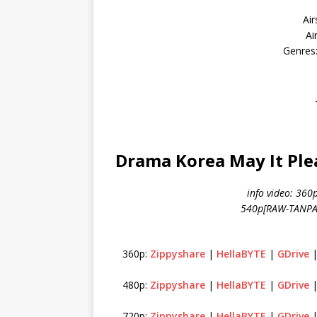
Air
Ai
Genres
Drama Korea May It Plea
info video: 36
540p[RAW-TANPA 
360p:
Zippyshare
|
HellaBYTE
|
GDrive
480p:
Zippyshare
|
HellaBYTE
|
GDrive
720p:
Zippyshare
|
HellaBYTE
|
GDrive