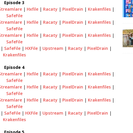
Episode 3
Streamlare
|
Hxfile
|
Racaty
|
PixelDrain
|
Krakenfiles
|
SafeFile
Streamlare
|
Hxfile
|
Racaty
|
PixelDrain
|
Krakenfiles
|
SafeFile
Streamlare
|
Hxfile
|
Racaty
|
PixelDrain
|
Krakenfiles
|
SafeFile
|
SafeFile
|
HXFile
|
Upstream
|
Racaty
|
PixelDrain
|
Krakenfiles
Episode 4
Streamlare
|
Hxfile
|
Racaty
|
PixelDrain
|
Krakenfiles
|
SafeFile
Streamlare
|
Hxfile
|
Racaty
|
PixelDrain
|
Krakenfiles
|
SafeFile
Streamlare
|
Hxfile
|
Racaty
|
PixelDrain
|
Krakenfiles
|
SafeFile
|
SafeFile
|
HXFile
|
Upstream
|
Racaty
|
PixelDrain
|
Krakenfiles
Episode 5