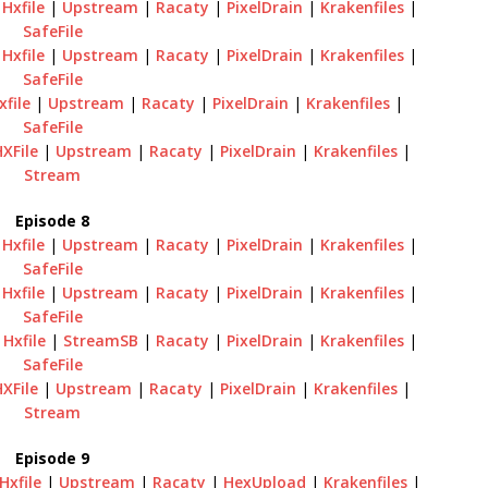
|
Hxfile
|
Upstream
|
Racaty
|
PixelDrain
|
Krakenfiles
|
SafeFile
|
Hxfile
|
Upstream
|
Racaty
|
PixelDrain
|
Krakenfiles
|
SafeFile
xfile
|
Upstream
|
Racaty
|
PixelDrain
|
Krakenfiles
|
SafeFile
HXFile
|
Upstream
|
Racaty
|
PixelDrain
|
Krakenfiles
|
Stream
Episode 8
|
Hxfile
|
Upstream
|
Racaty
|
PixelDrain
|
Krakenfiles
|
SafeFile
|
Hxfile
|
Upstream
|
Racaty
|
PixelDrain
|
Krakenfiles
|
SafeFile
|
Hxfile
|
StreamSB
|
Racaty
|
PixelDrain
|
Krakenfiles
|
SafeFile
HXFile
|
Upstream
|
Racaty
|
PixelDrain
|
Krakenfiles
|
Stream
Episode 9
Hxfile
|
Upstream
|
Racaty
|
HexUpload
|
Krakenfiles
|