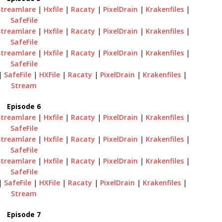
Streamlare
|
Hxfile
|
Racaty
|
PixelDrain
|
Krakenfiles
|
SafeFile
Streamlare
|
Hxfile
|
Racaty
|
PixelDrain
|
Krakenfiles
|
SafeFile
Streamlare
|
Hxfile
|
Racaty
|
PixelDrain
|
Krakenfiles
|
SafeFile
|
SafeFile
|
HXFile
|
Racaty
|
PixelDrain
|
Krakenfiles
|
Stream
Episode 6
Streamlare
|
Hxfile
|
Racaty
|
PixelDrain
|
Krakenfiles
|
SafeFile
Streamlare
|
Hxfile
|
Racaty
|
PixelDrain
|
Krakenfiles
|
SafeFile
Streamlare
|
Hxfile
|
Racaty
|
PixelDrain
|
Krakenfiles
|
SafeFile
|
SafeFile
|
HXFile
|
Racaty
|
PixelDrain
|
Krakenfiles
|
Stream
Episode 7