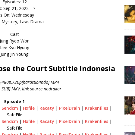
Episodes: 12
s: Sep 21, 2022 – ?
rs On: Wednesday
: Mystery, Law, Drama
Cast
Jung Ryeo Won
Lee Kyu Hyung
Jung Jin Young
se the Court Subtitle Indonesia
0p,480p,720p[hardsubiindo] MP4
SUB] MKV, link source nodrakor
Episode 1
|
Sendcm
|
Hxfile
|
Racaty
|
PixelDrain
|
Krakenfiles
|
SafeFile
|
Sendcm
|
Hxfile
|
Racaty
|
PixelDrain
|
Krakenfiles
|
SafeFile
|
Sendcm
|
Hxfile
|
Racaty
|
PixelDrain
|
Krakenfiles
|