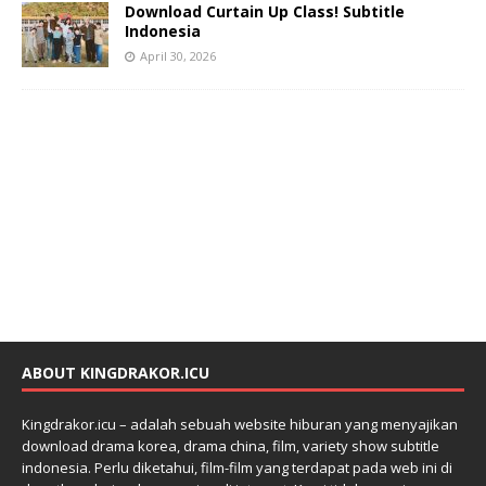
Download Curtain Up Class! Subtitle
Indonesia
April 30, 2026
ABOUT KINGDRAKOR.ICU
Kingdrakor.icu – adalah sebuah website hiburan yang menyajikan
download drama korea, drama china, film, variety show subtitle
indonesia. Perlu diketahui, film-film yang terdapat pada web ini di