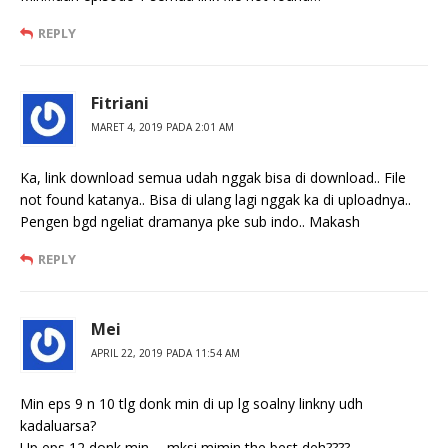
REPLY
Fitriani
MARET 4, 2019 PADA 2:01 AM
Ka, link download semua udah nggak bisa di download.. File
not found katanya.. Bisa di ulang lagi nggak ka di uploadnya..
Pengen bgd ngeliat dramanya pke sub indo.. Makash
REPLY
Mei
APRIL 22, 2019 PADA 11:54 AM
Min eps 9 n 10 tlg donk min di up lg soalny linkny udh
kadaluarsa?
Up eps 12 donk min…. mksi mimin the best deh????