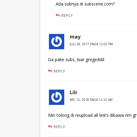
Ada subnya di subscene.com?
REPLY
may
JULI 28, 2017 PADA 12:03 PM
Ga pake subs, biar gregeddd
REPLY
Lili
MEI 12, 2018 PADA 12:32 AM
Min tolong di reupload all link’s dibawa rim g
REPLY