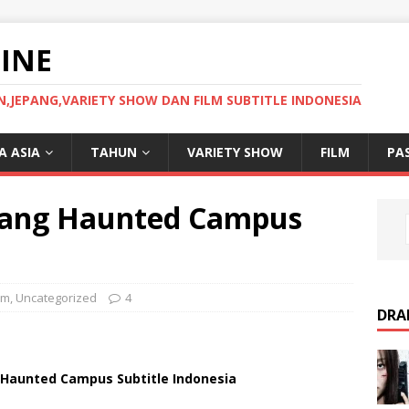
INE
JEPANG,VARIETY SHOW DAN FILM SUBTITLE INDONESIA
 ASIA
TAHUN
VARIETY SHOW
FILM
PA
pang Haunted Campus
lm
,
Uncategorized
4
DRA
 Haunted Campus Subtitle Indonesia