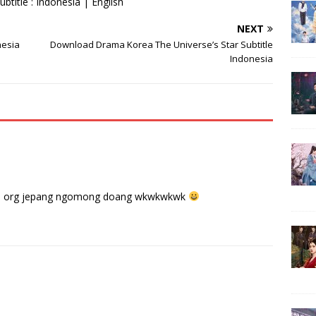
title : Indonesia | English
NEXT
nesia
Download Drama Korea The Universe’s Star Subtitle
Indonesia
nonton org jepang ngomong doang wkwkwkwk