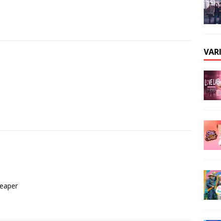
VAR
reaper