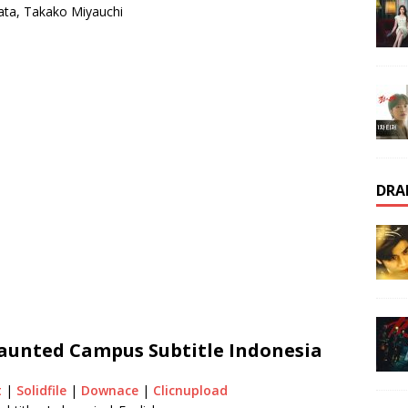
ata, Takako Miyauchi
DRA
aunted Campus Subtitle Indonesia
t
|
Solidfile
|
Downace
|
Clicnupload