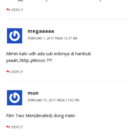
REPLY
megaaaaa
FEBRUARI 1, 2017 PADA 12:37 AM
Mimin kalo udh ada sub indonya di hardsub
yaaah,360p..pliiissss ???
REPLY
mun
FEBRUARI 15, 2017 PADA 11:02 PM
Film Two Men(derailed) dong miiiin
REPLY