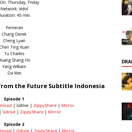
 On: Thursday, Friday
Network: Vidol
uration: 45 min.
Pemeran
Chang Derek
Cheng Lyan
Chen Ting Xuan
Tu Charles
Huang Shang Ho
DRA
Yang William
Da Wei
om the Future Subtitle Indonesia
Episode 1
nload
| Gdrive |
ZippyShare
|
Mirror
|
Gdrive
|
ZippyShare
|
Mirror
Episode 2
nload
|
Gdrive
|
ZippyShare
|
Mirror