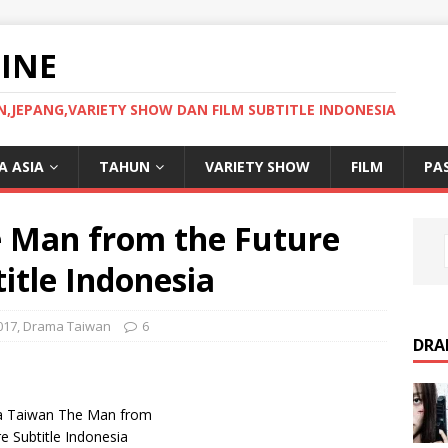
INE
JEPANG,VARIETY SHOW DAN FILM SUBTITLE INDONESIA
 ASIA
TAHUN
VARIETY SHOW
FILM
PA
 Man from the Future
itle Indonesia
017
,
Drama Taiwan
6
DRA