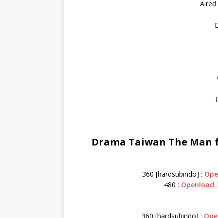
Aired
D
Drama Taiwan The Man fr
360 [hardsubindo] :
Ope
480 :
Openload
360 [hardsubindo] :
Ope