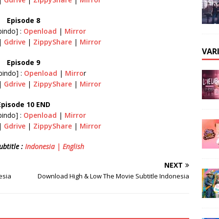
Episode 8
bindo] :
Openload
|
Mirror
|
Gdrive
|
ZippyShare
|
Mirror
VAR
Episode 9
bindo] :
Openload
|
Mirro
r
|
Gdrive
|
ZippyShare
|
Mirror
Episode 10 END
bindo] :
Openload
|
Mirror
|
Gdrive
|
ZippyShare
|
Mirror
btitle :
Indonesia | English
NEXT
esia
Download High & Low The Movie Subtitle Indonesia