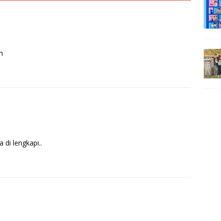
h
 di lengkapi..