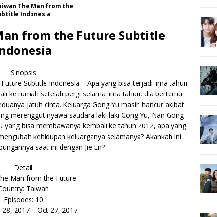
iwan The Man from the
ubtitle Indonesia
an from the Future Subtitle
Indonesia
Sinopsis
ure Subtitle Indonesia – Apa yang bisa terjadi lima tahun
i ke rumah setelah pergi selama lima tahun, dia bertemu
eduanya jatuh cinta. Keluarga Gong Yu masih hancur akibat
ng merenggut nyawa saudara laki-laki Gong Yu, Nan Gong
u yang bisa membawanya kembali ke tahun 2012, apa yang
g mengubah kehidupan keluarganya selamanya? Akankah ini
ngannya saat ini dengan Jie En?
Detail
he Man from the Future
Country: Taiwan
Episodes: 10
p 28, 2017 – Oct 27, 2017